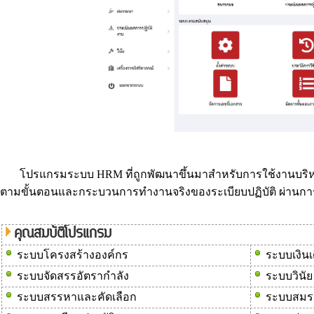
โปรแกรม
ระบบ HRM ที่ถูกพัฒนาขึ้นมาสำหรับการใช้งานบร
ตามขั้นตอนและกระบวนการทำงานจริงของระเบียบปฏิบัติ ผ่านก
คุณสมบัติโปรแกรม
ระบบโครงสร้างองค์กร
ระบบเงิน
ระบบจัดสรรอัตรากำลัง
ระบบวินัย
ระบบสรรหาและคัดเลือก
ระบบสมร