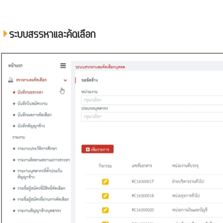
ระบบสรรหาและคัดเลือก