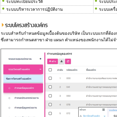
ระบบทะเบียนประวัติ
ระบบประเ
ระบบบริหารเวลาการปฏิบัติงาน
ระบบเครื่
ระบบโครงสร้างองค์กร
ระบบสำหรับกำหนดข้อมูลเบื้องต้นของบริษัท เป็นระบบแรกที่ต้อ
ซึ่งสามารถกำหนดสาขา ฝ่าย แผนก ตำแหน่งของพนักงานได้ไม่จำ