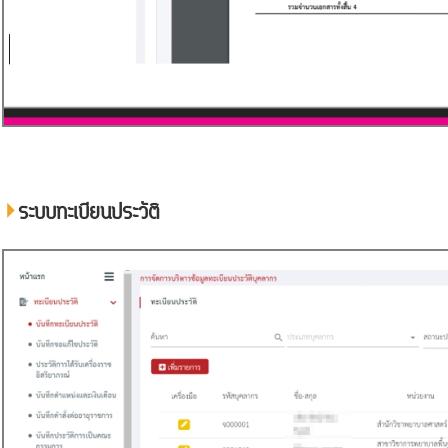
ระบบทะเบียนประวัติ