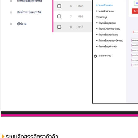
ระบบจัดสรรอัตรากำลัง