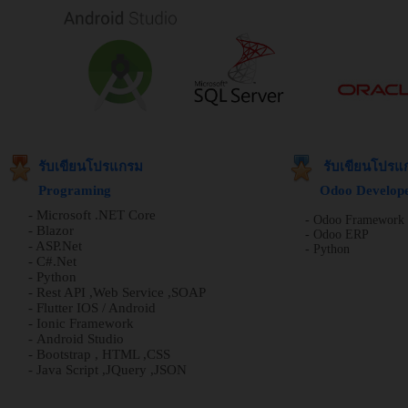
รับเขียนโปรแกรม
รับเขียนโปรแ
Programing
Odoo Develope
- Microsoft .NET Core
- Odoo Framework
-
Blazor
-
Odoo ERP
- ASP.Net
- Python
-
C#.Net
-
Python
- Rest API ,Web Service ,SOAP
- Flutter IOS / Android
-
Ionic Framework
-
Android Studio
- Bootstrap , HTML ,CSS
- Java Script ,JQuery ,JSON