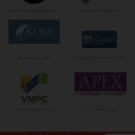
บริษัท บีเอ็มดับเบิลยูแมนูแฟคเจอริ่ง
บริษัท ไทยสมาร์ทคาร์ด จำกัด
สถาบันคีนันแห่งเอเซีย
บริษัท ดิ เอราวัณ กรุ๊ป จำกัด (มหาชน)
APEX Medical Center
บริษัท วี.เอ็ม.พี.ซี. จำกัด