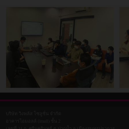
บริษัท วิงพลัส โซลูชั่น จำกัด
อาคารไอมอลล์ (imall) ชั้น 2
เลขที่ 21 ถ. ศรีนครินทร์ ต.ปากน้ำ อ.เมืองสมุทรปราการ