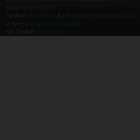
จ.สมุทรปราการ 10270
โทรศัพท์:
090-985-8823
อีเมล์:
Support@WingPlusSolution.com
สำนักงาน:
02-003-0348 คุณบุญสม
MD โทรศัพท์ :
086-655-6629