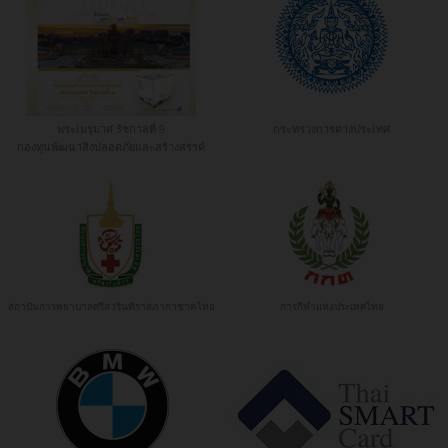
พระเมรุมาศ รัชกาลที่ 9
กระทรวงการต่างประเทศ
กองทุนพัฒนาสิงปลอดภัยและสร้างสรรค์
สถาบันการพยาบาลศรีสวรินทิราสภากาชาดไทย
การกีฬาแห่งประเทศไทย